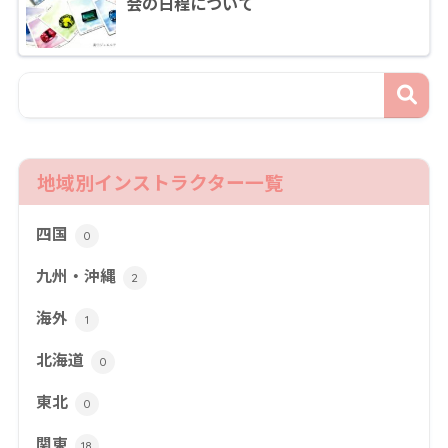
会の日程について
地域別インストラクター一覧
四国
0
九州・沖縄
2
海外
1
北海道
0
東北
0
関東
18